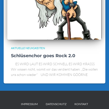
AKTUELLE NEUIGKEITEN
Schlüsenchor goes Rock 2.0
ES WIRD LAUT ES WIRD SCHNELL ES WIRD KRASSS
Wir wissen nicht, womit wir das verdient haben. „Die wollen
uns schon wieder“ UND WIR KOMMEN GÖÖRNE
IMPRESSUM
DATENSCHUTZ
KONTAKT