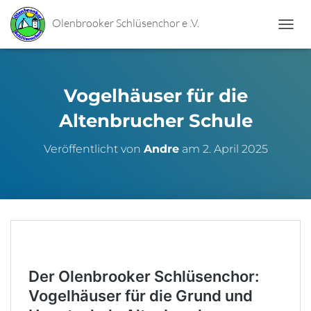
Olenbrooker Schlüsenchor e .V.
N
A
V
I
G
Vogelhäuser für die
A
T
Altenbrucher Schule
I
O
Veröffentlicht von
Andre
am
2. April 2025
N
U
M
S
C
H
A
L
T
E
N