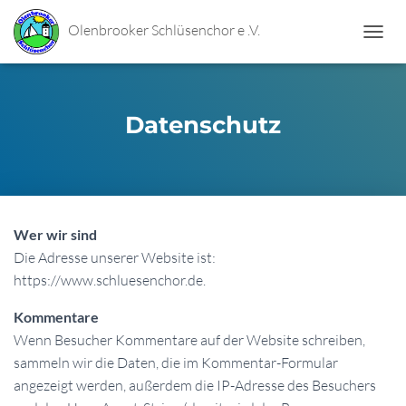
Olenbrooker Schlüsenchor e .V.
N
A
V
I
G
Datenschutz
A
T
I
O
N
U
Wer wir sind
M
S
Die Adresse unserer Website ist:
C
https://www.schluesenchor.de.
H
A
Kommentare
L
Wenn Besucher Kommentare auf der Website schreiben,
T
E
sammeln wir die Daten, die im Kommentar-Formular
N
angezeigt werden, außerdem die IP-Adresse des Besuchers